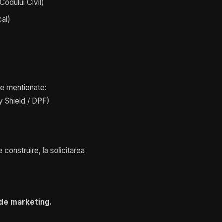
Codului Civil)
cal)
le mentionate:
 Shield / DPF)
 construire, la solicitarea
 de marketing.