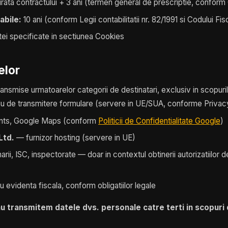
ata contractului + 3 ani (termen general de prescriptie, conform 
abile:
10 ani (conform Legii contabilitatii nr. 82/1991 si Codului Fis
ei specificate in sectiunea Cookies
elor
ansmise urmatoarelor categorii de destinatari, exclusiv in scopuri
u de transmitere formulare (servere in UE/SUA, conforme Privacy
nts, Google Maps (conform
Politicii de Confidentialitate Google
)
Ltd.
— furnizor hosting (servere in UE)
rii, ISC, inspectorate — doar in contextul obtinerii autorizatiilor de
 evidenta fiscala, conform obligatiilor legale
nu transmitem datele dvs. personale catre terti in scopuri