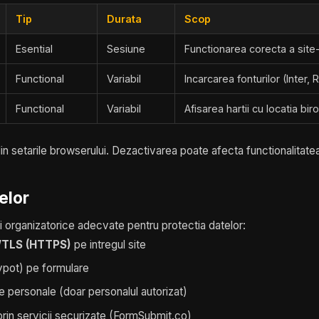
Tip
Durata
Scop
Esential
Sesiune
Functionarea corecta a site-
Functional
Variabil
Incarcarea fonturilor (Inter
Functional
Variabil
Afisarea hartii cu locatia biro
in setarile browserului. Dezactivarea poate afecta functionalitatea
elor
 organizatorice adecvate pentru protectia datelor:
/TLS (HTTPS)
pe intregul site
ypot) pe formulare
le personale (doar personalul autorizat)
prin servicii securizate (FormSubmit.co)