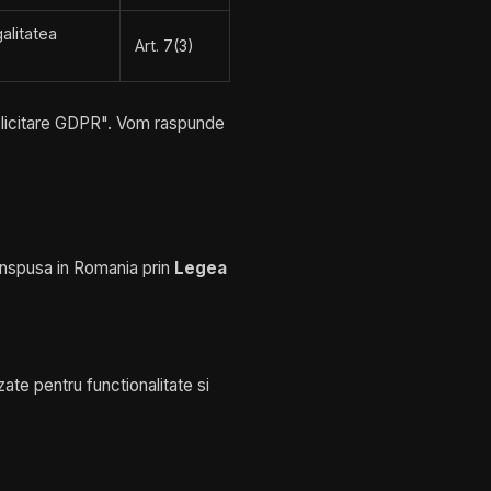
alitatea
Art. 7(3)
olicitare GDPR". Vom raspunde
nspusa in Romania prin
Legea
zate pentru functionalitate si