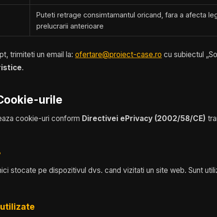
Puteti retrage consimtamantul oricand, fara a afecta leg
prelucrarii anterioare
t, trimiteti un email la:
ofertare@proiect-case.ro
cu subiectul „S
istice
.
 Cookie-urile
zeaza cookie-uri conform
Directivei ePrivacy (2002/58/CE)
tra
?
ici stocate pe dispozitivul dvs. cand vizitati un site web. Sunt utili
utilizate