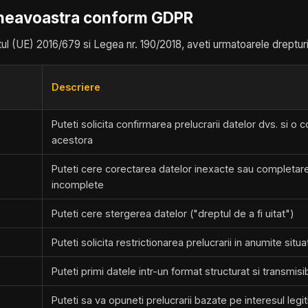
mneavoastra conform GDPR
l (UE) 2016/679 si Legea nr. 190/2018, aveti urmatoarele drepturi
Descriere
Puteti solicita confirmarea prelucrarii datelor dvs. si o c
acestora
Puteti cere corectarea datelor inexacte sau completar
incomplete
Puteti cere stergerea datelor ("dreptul de a fi uitat")
Puteti solicita restrictionarea prelucrarii in anumite situat
Puteti primi datele intr-un format structurat si transmisib
Puteti sa va opuneti prelucrarii bazate pe interesul legi