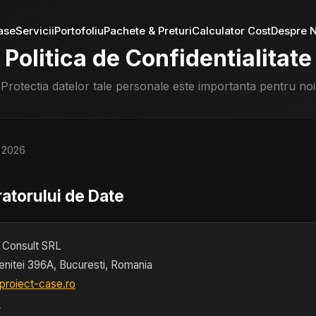
ase
Servicii
Portofoliu
Pachete & Preturi
Calculator Cost
Despre N
Politica de Confidentialitate
Protectia datelor tale personale este importanta pentru noi
e 2026
ratorului de Date
Consult SRL
nitei 396A, Bucuresti, Romania
proiect-case.ro
6