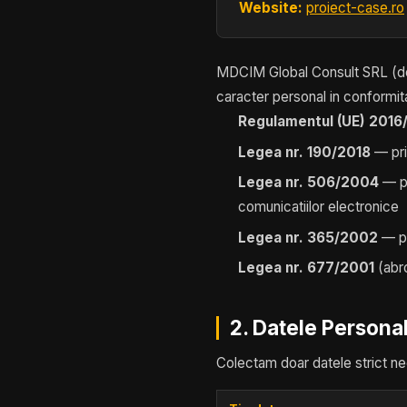
Website:
proiect-case.ro
MDCIM Global Consult SRL (den
caracter personal in conformit
Regulamentul (UE) 2016
Legea nr. 190/2018
— pri
Legea nr. 506/2004
— pr
comunicatiilor electronice
Legea nr. 365/2002
— pr
Legea nr. 677/2001
(abro
2. Datele Persona
Colectam doar datele strict nec