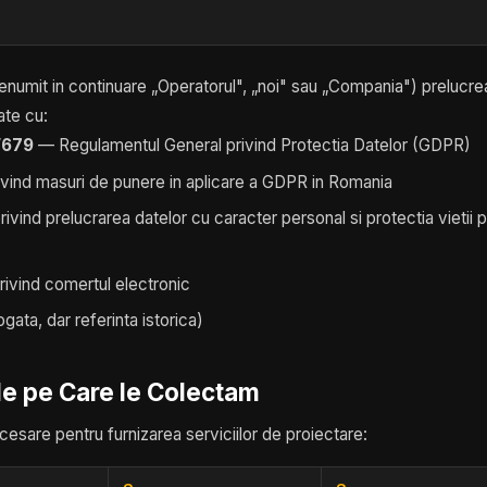
umit in continuare „Operatorul", „noi" sau „Compania") prelucr
ate cu:
/679
— Regulamentul General privind Protectia Datelor (GDPR)
vind masuri de punere in aplicare a GDPR in Romania
ivind prelucrarea datelor cu caracter personal si protectia vietii p
ivind comertul electronic
gata, dar referinta istorica)
le pe Care le Colectam
esare pentru furnizarea serviciilor de proiectare: