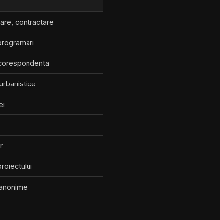
care, contractare
programari
 corespondenta
i urbanistice
ei
r
roiectului
i anonime