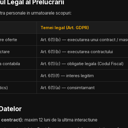
l Legal al Prelucrarii
a personale in urmatoarele scopuri:
Temei legal (Art. GDPR)
are oferte
Art. 6(1)(b) — executarea unui contract / mas
ectare
Art. 6(1)(b) — executarea contractului
a contabila
Art. 6(1)(c) — obligatie legala (Codul Fiscal)
Art. 6(1)(f) — interes legitim
tics)
Art. 6(1)(a) — consimtamant
 Datelor
 contract):
maxim 12 luni de la ultima interactiune