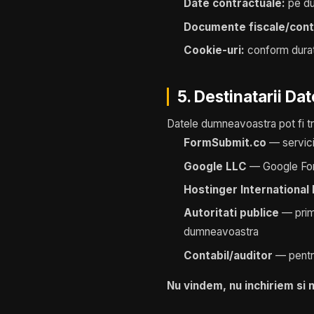
Date contractuale:
pe dur
Documente fiscale/cont
Cookie-uri:
conform durat
5. Destinatarii Dat
Datele dumneavoastra pot fi tr
FormSubmit.co
— servici
Google LLC
— Google Fo
Hostinger International 
Autoritati publice
— prima
dumneavoastra
Contabil/auditor
— pentru
Nu vindem, nu inchiriem si 