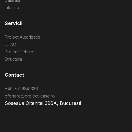
Calarasi
Ialomita
Servicii
Proiect Autorizatie
DTAC
Proiect Tehnic
Structura
Contact
+40 751 684 336
ofertare@proiect-case.ro
Soseaua Oltenitei 396A, Bucuresti